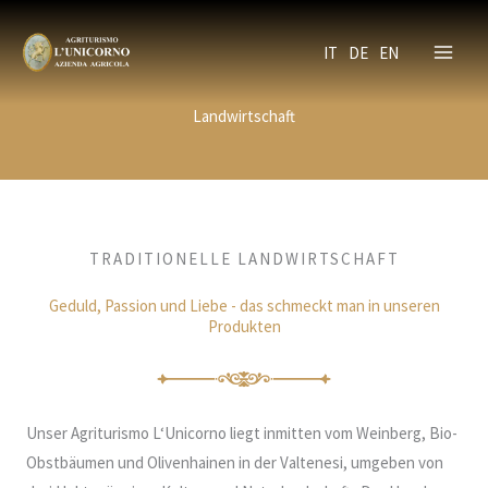
Zum
Inhalt
IT
DE
EN
springen
Landwirtschaft
TRADITIONELLE LANDWIRTSCHAFT
Geduld, Passion und Liebe - das schmeckt man in unseren
Produkten
Unser Agriturismo L‘Unicorno liegt inmitten vom Weinberg, Bio-
Obstbäumen und Olivenhainen in der Valtenesi, umgeben von